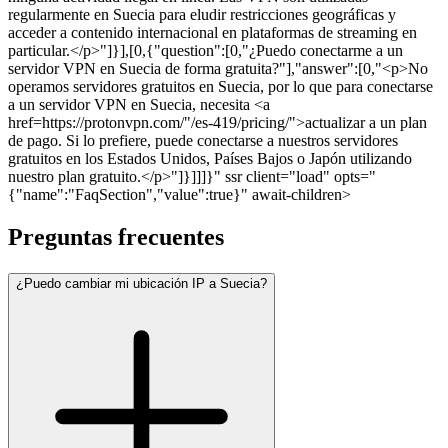
regularmente en Suecia para eludir restricciones geográficas y
acceder a contenido internacional en plataformas de streaming en
particular.</p>"]}],[0,{"question":[0,"¿Puedo conectarme a un
servidor VPN en Suecia de forma gratuita?"],"answer":[0,"<p>No
operamos servidores gratuitos en Suecia, por lo que para conectarse
a un servidor VPN en Suecia, necesita <a
href=https://protonvpn.com/"/es-419/pricing/">actualizar a un plan
de pago. Si lo prefiere, puede conectarse a nuestros servidores
gratuitos en los Estados Unidos, Países Bajos o Japón utilizando
nuestro plan gratuito.</p>"]}]]]}" ssr client="load" opts="
{"name":"FaqSection","value":true}" await-children>
Preguntas frecuentes
¿Puedo cambiar mi ubicación IP a Suecia?