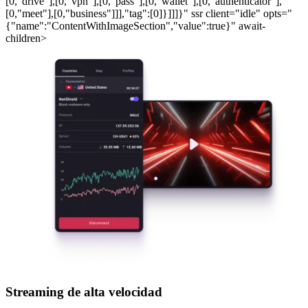
[0,"drive"],[0,"vpn"],[0,"pass"],[0,"wallet"],[0,"authenticator"],
[0,"meet"],[0,"business"]]],"tag":[0]}]]]}" ssr client="idle" opts="
{"name":"ContentWithImageSection","value":true}" await-
children>
Streaming de alta velocidad