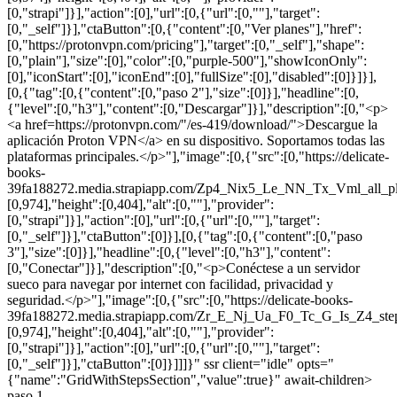
[0,"strapi"]}],"action":[0],"url":[0,{"url":[0,""],"target":
[0,"_self"]}],"ctaButton":[0,{"content":[0,"Ver planes"],"href":
[0,"https://protonvpn.com/pricing"],"target":[0,"_self"],"shape":
[0,"plain"],"size":[0],"color":[0,"purple-500"],"showIconOnly":
[0],"iconStart":[0],"iconEnd":[0],"fullSize":[0],"disabled":[0]}]}],
[0,{"tag":[0,{"content":[0,"paso 2"],"size":[0]}],"headline":[0,
{"level":[0,"h3"],"content":[0,"Descargar"]}],"description":[0,"<p>
<a href=https://protonvpn.com/"/es-419/download/">Descargue la
aplicación Proton VPN</a> en su dispositivo. Soportamos todas las
plataformas principales.</p>"],"image":[0,{"src":[0,"https://delicate-
books-
39fa188272.media.strapiapp.com/Zp4_Nix5_Le_NN_Tx_Vml_all_pla
[0,974],"height":[0,404],"alt":[0,""],"provider":
[0,"strapi"]}],"action":[0],"url":[0,{"url":[0,""],"target":
[0,"_self"]}],"ctaButton":[0]}],[0,{"tag":[0,{"content":[0,"paso
3"],"size":[0]}],"headline":[0,{"level":[0,"h3"],"content":
[0,"Conectar"]}],"description":[0,"<p>Conéctese a un servidor
sueco para navegar por internet con facilidad, privacidad y
seguridad.</p>"],"image":[0,{"src":[0,"https://delicate-books-
39fa188272.media.strapiapp.com/Zr_E_Nj_Ua_F0_Tc_G_Is_Z4_step
[0,974],"height":[0,404],"alt":[0,""],"provider":
[0,"strapi"]}],"action":[0],"url":[0,{"url":[0,""],"target":
[0,"_self"]}],"ctaButton":[0]}]]]}" ssr client="idle" opts="
{"name":"GridWithStepsSection","value":true}" await-children>
paso 1