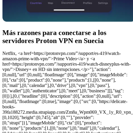
Más razones para conectarse a los
servidores Proton VPN en Suecia
Netflix, <a href=https://protonvpn.com/"/support/es-419/watch-
amazon-prime-with-vpn/">Prime Video</a> y <a
href=https://protonvpn.com/"/support/es-419/watch-disneyplus-with-
vpn/">Disney+ en HD sin interrupciones.</p>"],"action":
[0,null],"url":[0,null],"floatImage":[0],"image":[0],"imageMobile":
[0],"cta":[0],"product":[0,"none"],"products":[1,[[0,"none"],
[0,"mail"],[0,"calendar"],[0,"drive"],[0,"vpn"],[0,"pass"],
[0,"wallet"],[0,"authenticator"],[0,"meet"],[0,"business"]]],"tag":
[0]}],[0,{"headline":[0],"description":[0],"action":[0,null],"url":
[0,null],"floatImage":[0,true],"image":[0,{"src":[0,"https://delicate-
books-
39fa188272.media.strapiapp.com/Zm8a_Wpm069_VX_1y_R0_vpn_ser
[0,1020],"height":[0,745],"alt":[0,""],"provider":
[0,"strapi"]}],"imageMobile":[0],"cta":[0],"product":
[0,"none"],"products":[1,[[0,"none"],[0,"mail"],[0,"calendar"],