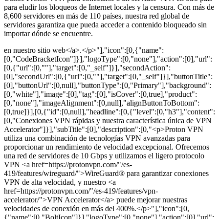
para eludir los bloqueos de Internet locales y la censura. Con más de
8,600 servidores en más de 110 países, nuestra red global de
servidores garantiza que pueda acceder a contenido bloqueado sin
importar dónde se encuentre.
en nuestro sitio web</a>.</p>"],"icon":[0,{"name":
[0,"CodeBracketIcon"]}],"logoType":[0,"none"],"action":[0],"url":
[0,{"url":[0,""],"target":[0,"_self"]}],"secondAction":
[0],"secondUrl":[0,{"url":[0,""],"target":[0,"_self"]}],"buttonTitle":
[0],"buttonUrl":[0,null],"buttonType":[0,"Primary"],"background":
[0,"white"],"image":[0],"tag":[0],"isCover":[0,true],"product":
[0,"none"],"imageAlignment":[0,null],"alignButtonToBottom":
[0,true]}],[0,{"id":[0,null],"headline":[0,{"level":[0,"h3"],"content":
[0,"Conexiones VPN rápidas y nuestra característica única de VPN
Accelerator"]}],"subTitle":[0],"description":[0,"<p>Proton VPN
utiliza una combinación de tecnologías VPN avanzadas para
proporcionar un rendimiento de velocidad excepcional. Ofrecemos
una red de servidores de 10 Gbps y utilizamos el ligero protocolo
VPN <a href=https://protonvpn.com/"/es-
419/features/wireguard/">WireGuard® para garantizar conexiones
VPN de alta velocidad, y nuestro <a
href=https://protonvpn.com/"/es-419/features/vpn-
accelerator/">VPN Accelerator</a> puede mejorar nuestras
velocidades de conexión en más del 400%.</p>"],"icon":[0,
{"name":[0,"BoltIcon"]}],"logoType":[0,"none"],"action":[0],"url":