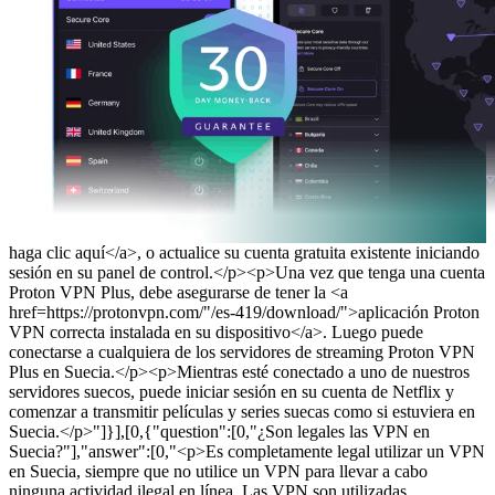
haga clic aquí</a>, o actualice su cuenta gratuita existente iniciando
sesión en su panel de control.</p><p>Una vez que tenga una cuenta
Proton VPN Plus, debe asegurarse de tener la <a
href=https://protonvpn.com/"/es-419/download/">aplicación Proton
VPN correcta instalada en su dispositivo</a>. Luego puede
conectarse a cualquiera de los servidores de streaming Proton VPN
Plus en Suecia.</p><p>Mientras esté conectado a uno de nuestros
servidores suecos, puede iniciar sesión en su cuenta de Netflix y
comenzar a transmitir películas y series suecas como si estuviera en
Suecia.</p>"]}],[0,{"question":[0,"¿Son legales las VPN en
Suecia?"],"answer":[0,"<p>Es completamente legal utilizar un VPN
en Suecia, siempre que no utilice un VPN para llevar a cabo
ninguna actividad ilegal en línea. Las VPN son utilizadas