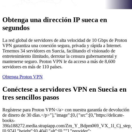
Obtenga una dirección IP sueca en
segundos
La red global de servidores de alta velocidad de 10 Gbps de Proton
VPN garantiza una conexión segura, privada y rápida a Internet.
Tenemos 34 servidores en Suecia, facilitando el visionado de
entretenimiento ilimitado, derrotar la censura gubernamental y
mantenerse seguro. Proton VPN le da acceso a más de 8,600
servidores en más de 110 países.
Obtenga Proton VPN
Conéctese a servidores VPN en Suecia en
tres sencillos pasos
Regístrese para Proton VPN</a> con nuestra garantía de devolución
de dinero de 30 días.</p>"],"image":[0,{"src":[0,"https://delicate-
books-
39fa188272.media.strapiapp.com/Zm_Y_Bdpm069_VX_1l_Cj_step_1
[0,974],"height":[0,404],"alt":[0,""],"provider":