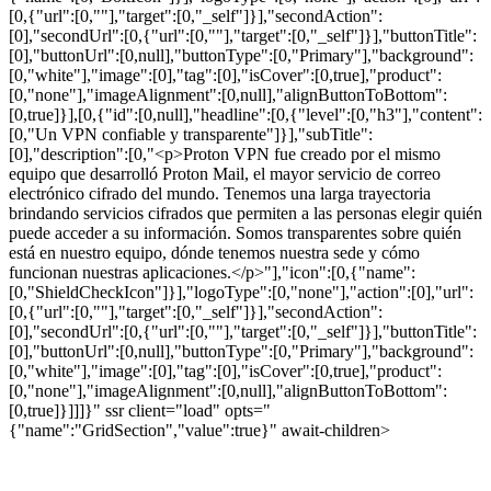
[0,{"url":[0,""],"target":[0,"_self"]}],"secondAction":
[0],"secondUrl":[0,{"url":[0,""],"target":[0,"_self"]}],"buttonTitle":
[0],"buttonUrl":[0,null],"buttonType":[0,"Primary"],"background":
[0,"white"],"image":[0],"tag":[0],"isCover":[0,true],"product":
[0,"none"],"imageAlignment":[0,null],"alignButtonToBottom":
[0,true]}],[0,{"id":[0,null],"headline":[0,{"level":[0,"h3"],"content":
[0,"Un VPN confiable y transparente"]}],"subTitle":
[0],"description":[0,"<p>Proton VPN fue creado por el mismo
equipo que desarrolló Proton Mail, el mayor servicio de correo
electrónico cifrado del mundo. Tenemos una larga trayectoria
brindando servicios cifrados que permiten a las personas elegir quién
puede acceder a su información. Somos transparentes sobre quién
está en nuestro equipo, dónde tenemos nuestra sede y cómo
funcionan nuestras aplicaciones.</p>"],"icon":[0,{"name":
[0,"ShieldCheckIcon"]}],"logoType":[0,"none"],"action":[0],"url":
[0,{"url":[0,""],"target":[0,"_self"]}],"secondAction":
[0],"secondUrl":[0,{"url":[0,""],"target":[0,"_self"]}],"buttonTitle":
[0],"buttonUrl":[0,null],"buttonType":[0,"Primary"],"background":
[0,"white"],"image":[0],"tag":[0],"isCover":[0,true],"product":
[0,"none"],"imageAlignment":[0,null],"alignButtonToBottom":
[0,true]}]]]}" ssr client="load" opts="
{"name":"GridSection","value":true}" await-children>